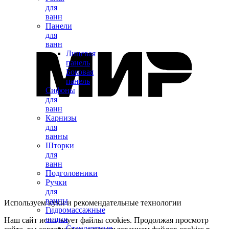
для
ванн
Панели
для
ванн
Лицевая
панель
Боковая
панель
Сифоны
для
ванн
Карнизы
для
ванны
Шторки
для
ванн
Подголовники
Ручки
для
ванны
Используем куки и рекомендательные технологии
Гидромассажные
опции
Наш сайт использует файлы cookies. Продолжая просмотр
Стандартные