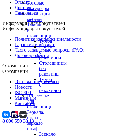
Оплата
Готовые
Доставка
интерьеры
Самовывоз
Коллекции
мебели
Информация для покупателей
Тумбы
Информация для покупателей
и
столешницы
Политика конфиденциальности
Тумба
Гарантия и возврат
Панель
Часто задаваемые вопросы (FAQ)
с
Договор оферты
раковиной
Столешницы
О компании
без
О компании
раковины
Тумба
Отзывы покупателей
с
Новости
раковиной
ISO 9001
Подстолье
Магазины
для
Контакты
столешницы
Зеркала,
полки,
8 800 550 30 13
зеркало-
шкаф
Зеркало