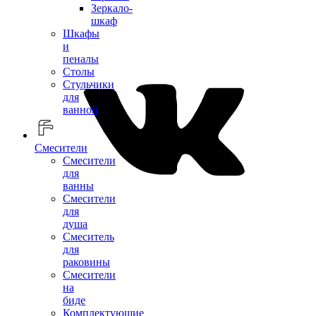
Зеркало-
шкаф
Шкафы
и
пеналы
Столы
Стульчики
для
ванной
Смесители
Смесители
для
ванны
Смесители
для
душа
Смеситель
для
раковины
Смесители
на
биде
Комплектующие