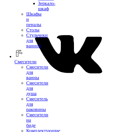
Зеркало-
шкаф
Шкафы
и
пеналы
Столы
Стульчики
для
ванной
Смесители
Смесители
для
ванны
Смесители
для
душа
Смеситель
для
раковины
Смесители
на
биде
Комплектующие