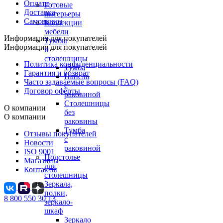
Оплата
Готовые
Доставка
интерьеры
Самовывоз
Коллекции
мебели
Информация для покупателей
Тумбы
Информация для покупателей
и
столешницы
Политика конфиденциальности
Тумба
Гарантия и возврат
Панель
Часто задаваемые вопросы (FAQ)
с
Договор оферты
раковиной
Столешницы
О компании
без
О компании
раковины
Тумба
Отзывы покупателей
с
Новости
раковиной
ISO 9001
Подстолье
Магазины
для
Контакты
столешницы
Зеркала,
полки,
8 800 550 30 13
зеркало-
шкаф
Зеркало