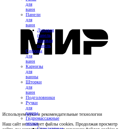
для
ванн
Панели
для
ванн
Лицевая
панель
Боковая
панель
Сифоны
для
ванн
Карнизы
для
ванны
Шторки
для
ванн
Подголовники
Ручки
для
ванны
Используем куки и рекомендательные технологии
Гидромассажные
опции
Наш сайт использует файлы cookies. Продолжая просмотр
Стандартные