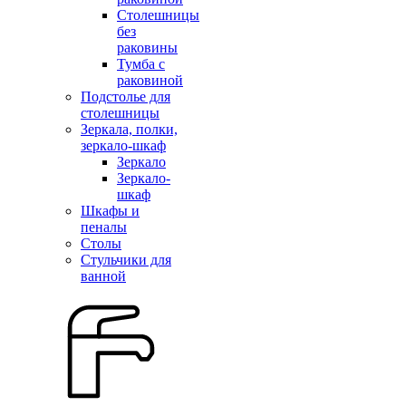
Столешницы
без
раковины
Тумба с
раковиной
Подстолье для
столешницы
Зеркала, полки,
зеркало-шкаф
Зеркало
Зеркало-
шкаф
Шкафы и
пеналы
Столы
Стульчики для
ванной