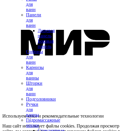
для
ванн
Панели
для
ванн
Лицевая
панель
Боковая
панель
Сифоны
для
ванн
Карнизы
для
ванны
Шторки
для
ванн
Подголовники
Ручки
для
ванны
Используем куки и рекомендательные технологии
Гидромассажные
опции
Наш сайт использует файлы cookies. Продолжая просмотр
Стандартные