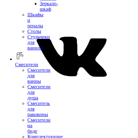
Зеркало-
шкаф
Шкафы
и
пеналы
Столы
Стульчики
для
ванной
Смесители
Смесители
для
ванны
Смесители
для
душа
Смеситель
для
раковины
Смесители
на
биде
Комплектующие