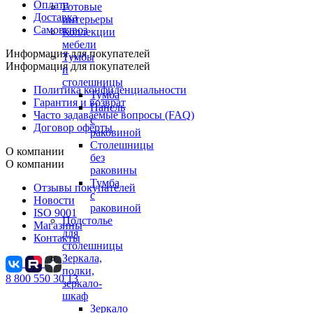
Оплата
Готовые
Доставка
интерьеры
Самовывоз
Коллекции
мебели
Информация для покупателей
Тумбы
Информация для покупателей
и
столешницы
Политика конфиденциальности
Тумба
Гарантия и возврат
Панель
Часто задаваемые вопросы (FAQ)
с
Договор оферты
раковиной
Столешницы
О компании
без
О компании
раковины
Тумба
Отзывы покупателей
с
Новости
раковиной
ISO 9001
Подстолье
Магазины
для
Контакты
столешницы
Зеркала,
полки,
8 800 550 30 13
зеркало-
шкаф
Зеркало