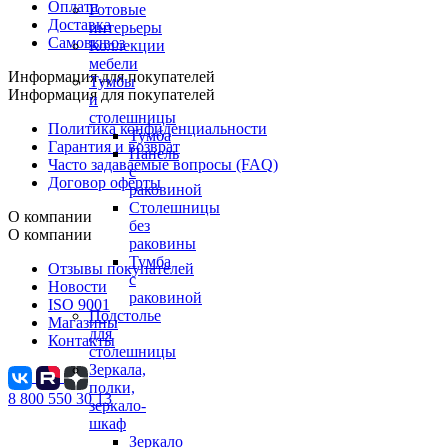
Оплата
Готовые
Доставка
интерьеры
Самовывоз
Коллекции
мебели
Информация для покупателей
Тумбы
Информация для покупателей
и
столешницы
Политика конфиденциальности
Тумба
Гарантия и возврат
Панель
Часто задаваемые вопросы (FAQ)
с
Договор оферты
раковиной
Столешницы
О компании
без
О компании
раковины
Тумба
Отзывы покупателей
с
Новости
раковиной
ISO 9001
Подстолье
Магазины
для
Контакты
столешницы
Зеркала,
полки,
8 800 550 30 13
зеркало-
шкаф
Зеркало