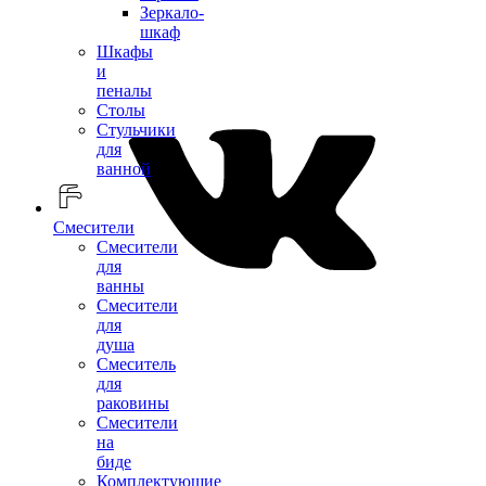
Зеркало-
шкаф
Шкафы
и
пеналы
Столы
Стульчики
для
ванной
Смесители
Смесители
для
ванны
Смесители
для
душа
Смеситель
для
раковины
Смесители
на
биде
Комплектующие