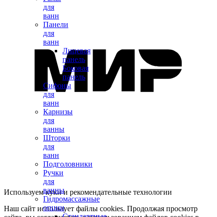
для
ванн
Панели
для
ванн
Лицевая
панель
Боковая
панель
Сифоны
для
ванн
Карнизы
для
ванны
Шторки
для
ванн
Подголовники
Ручки
для
ванны
Используем куки и рекомендательные технологии
Гидромассажные
опции
Наш сайт использует файлы cookies. Продолжая просмотр
Стандартные