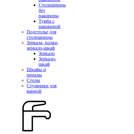
Столешницы
без
раковины
Тумба с
раковиной
Подстолье для
столешницы
Зеркала, полки,
зеркало-шкаф
Зеркало
Зеркало-
шкаф
Шкафы и
пеналы
Столы
Стульчики для
ванной