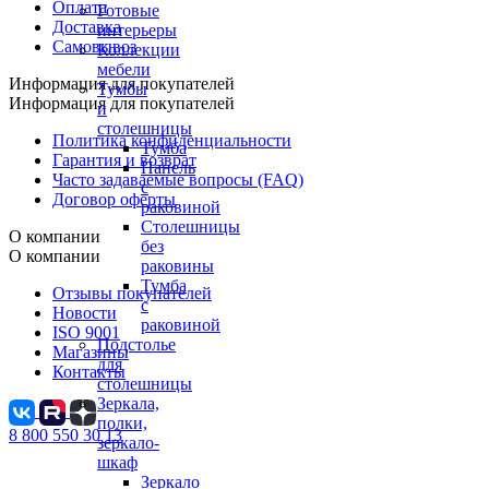
Оплата
Готовые
Доставка
интерьеры
Самовывоз
Коллекции
мебели
Информация для покупателей
Тумбы
Информация для покупателей
и
столешницы
Политика конфиденциальности
Тумба
Гарантия и возврат
Панель
Часто задаваемые вопросы (FAQ)
с
Договор оферты
раковиной
Столешницы
О компании
без
О компании
раковины
Тумба
Отзывы покупателей
с
Новости
раковиной
ISO 9001
Подстолье
Магазины
для
Контакты
столешницы
Зеркала,
полки,
8 800 550 30 13
зеркало-
шкаф
Зеркало