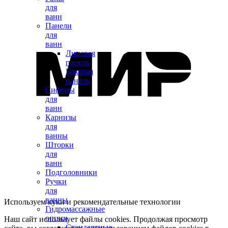
для
ванн
Панели
для
ванн
Лицевая
панель
Боковая
панель
Сифоны
для
ванн
Карнизы
для
ванны
Шторки
для
ванн
Подголовники
Ручки
для
ванны
Используем куки и рекомендательные технологии
Гидромассажные
опции
Наш сайт использует файлы cookies. Продолжая просмотр
Стандартные