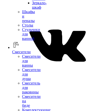
Зеркало-
шкаф
Шкафы
и
пеналы
Столы
Стульчики
для
ванной
Смесители
Смесители
для
ванны
Смесители
для
душа
Смеситель
для
раковины
Смесители
на
биде
Комплектующие