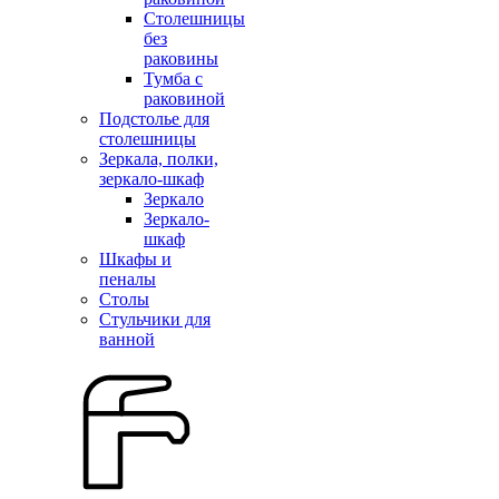
Столешницы
без
раковины
Тумба с
раковиной
Подстолье для
столешницы
Зеркала, полки,
зеркало-шкаф
Зеркало
Зеркало-
шкаф
Шкафы и
пеналы
Столы
Стульчики для
ванной