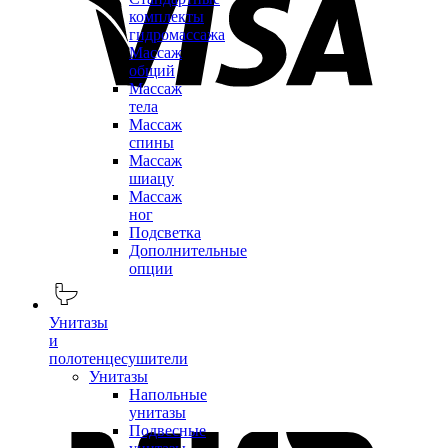
комплекты
гидромассажа
Массаж
общий
Массаж
тела
Массаж
спины
Массаж
шиацу
Массаж
ног
Подсветка
Дополнительные
опции
Унитазы
и
полотенцесушители
Унитазы
Напольные
унитазы
Подвесные