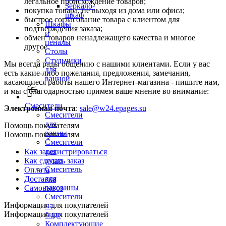
легальное происхождение товаров;
Зеркало-
покупка товара, не выходя из дома или офиса;
шкаф
быстрое согласование товара с клиентом для
Шкафы
подтверждения заказа;
и
обмен товаров ненадлежащего качества и многое
пеналы
другое.
Столы
Стульчики
Мы всегда рады общению с нашими клиентами. Если у вас
для
есть какие-либо пожелания, предложения, замечания,
ванной
касающиеся работы нашего Интернет-магазина - пишите нам,
и мы с благодарностью примем ваше мнение во внимание:
Смесители
Электронная почта
:
sale@w24.epages.su
Смесители
для
Помощь покупателям
ванны
Помощь покупателям
Смесители
для
Как зарегистрироваться
душа
Как сделать заказ
Смеситель
Оплата
для
Доставка
раковины
Самовывоз
Смесители
Информация для покупателей
на
Информация для покупателей
биде
Комплектующие