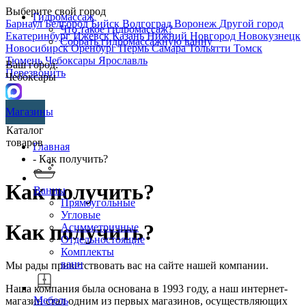
Выберите свой город
Гидромассаж
Барнаул
Белгород
Бийск
Волгоград
Воронеж
Другой город
Что такое гидромассаж?
Екатеринбург
Ижевск
Казань
Нижний Новгород
Новокузнецк
Собрать гидромассажную ванну
Новосибирск
Оренбург
Пермь
Самара
Тольятти
Томск
Тюмень
Чебоксары
Ярославль
Ваш город:
Перезвонить
Чебоксары
Магазины
Каталог
товаров
Главная
- Как получить?
Как получить?
Ванны
Прямоугольные
Угловые
Как получить?
Асимметричные
Отдельностоящие
Комплекты
ванн
Мы рады приветствовать вас на сайте нашей компании.
Наша компания была основана в 1993 году, а наш интернет-
Мебель
магазин стал одним из первых магазинов, осуществляющих