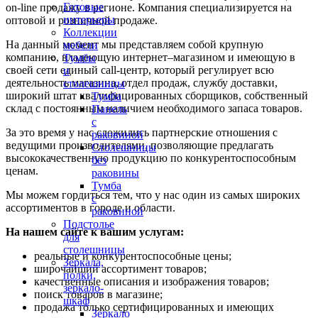
Готовые
on-line продажу в регионе. Компания специализируется на
интерьеры
оптовой и розничной продаже.
Коллекции
На данный момент мы представляем собой крупную
мебели
компанию, владеющую интернет–магазином и имеющую в
Тумбы
своей сети единый call-центр, который регулирует всю
и
деятельность магазина, отдел продаж, службу доставки,
столешницы
широкий штат квалифицированных сборщиков, собственный
Тумба
склад c постоянным наличием необходимого запаса товаров.
Панель
с
За это время у нас сложились партнерские отношения с
раковиной
ведущими производителями, позволяющие предлагать
Столешницы
высококачественную продукцию по конкурентоспособным
без
ценам.
раковины
Тумба
Мы можем гордиться тем, что у нас один из самых широких
с
ассортиментов в городе и области.
раковиной
Подстолье
На нашем сайте к вашим услугам:
для
столешницы
реальные и конкурентоспособные цены;
Зеркала,
широчайший ассортимент товаров;
полки,
качественные описания и изображения товаров;
зеркало-
поиск товаров в магазине;
шкаф
продажа только сертифицированных и имеющих
Зеркало