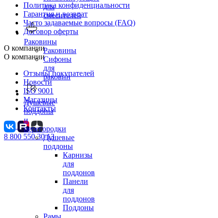
Политика конфиденциальности
для
Гарантия и возврат
смесителей
Часто задаваемые вопросы (FAQ)
Договор оферты
Раковины
О компании
Раковины
О компании
Сифоны
для
Отзывы покупателей
раковин
Новости
ISO 9001
Магазины
Душевые
Контакты
поддоны
и
перегородки
8 800 550 30 13
Душевые
поддоны
Карнизы
для
поддонов
Панели
для
поддонов
Поддоны
Рамы