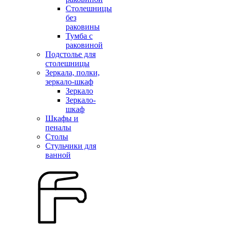
Столешницы
без
раковины
Тумба с
раковиной
Подстолье для
столешницы
Зеркала, полки,
зеркало-шкаф
Зеркало
Зеркало-
шкаф
Шкафы и
пеналы
Столы
Стульчики для
ванной