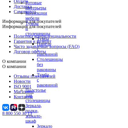
Оплата
Готовые
Доставка
интерьеры
Самовывоз
Коллекции
мебели
Информация для покупателей
Тумбы
Информация для покупателей
и
столешницы
Политика конфиденциальности
Тумба
Гарантия и возврат
Панель
Часто задаваемые вопросы (FAQ)
с
Договор оферты
раковиной
Столешницы
О компании
без
О компании
раковины
Тумба
Отзывы покупателей
с
Новости
раковиной
ISO 9001
Подстолье
Магазины
для
Контакты
столешницы
Зеркала,
полки,
8 800 550 30 13
зеркало-
шкаф
Зеркало