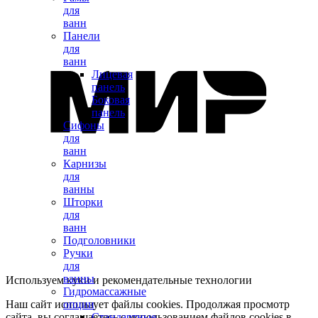
для
ванн
Панели
для
ванн
Лицевая
панель
Боковая
панель
Сифоны
для
ванн
Карнизы
для
ванны
Шторки
для
ванн
Подголовники
Ручки
для
ванны
Используем куки и рекомендательные технологии
Гидромассажные
Наш сайт использует файлы cookies. Продолжая просмотр
опции
сайта, вы соглашаетесь с использованием файлов cookies в
Стандартные