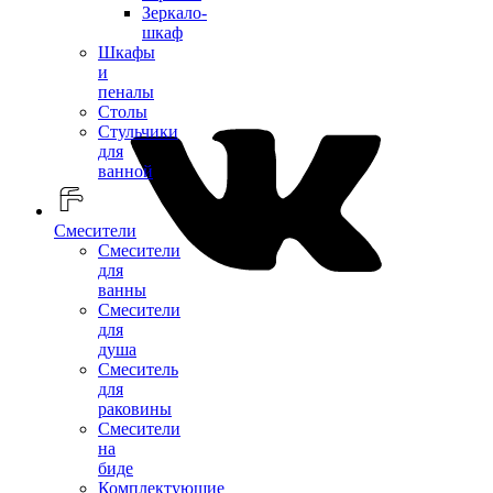
Зеркало-
шкаф
Шкафы
и
пеналы
Столы
Стульчики
для
ванной
Смесители
Смесители
для
ванны
Смесители
для
душа
Смеситель
для
раковины
Смесители
на
биде
Комплектующие