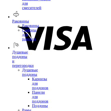
для
смесителей
Раковины
Раковины
Сифоны
для
раковин
Душевые
поддоны
и
перегородки
Душевые
поддоны
Карнизы
для
поддонов
Панели
для
поддонов
Поддоны
Рамы