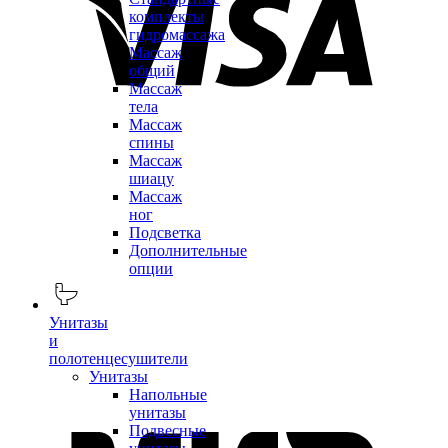
комплекты
гидромассажа
Массаж
общий
Массаж
тела
Массаж
спины
Массаж
шиацу
Массаж
ног
Подсветка
Дополнительные
опции
Унитазы
и
полотенцесушители
Унитазы
Напольные
унитазы
Подвесные