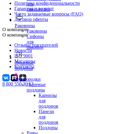
Политика конфиденциальности
для
Гарантия и возврат
смесителей
Часто задаваемые вопросы (FAQ)
Договор оферты
Раковины
О компании
Раковины
О компании
Сифоны
для
Отзывы покупателей
раковин
Новости
ISO 9001
Магазины
Душевые
Контакты
поддоны
и
перегородки
8 800 550 30 13
Душевые
поддоны
Карнизы
для
поддонов
Панели
для
поддонов
Поддоны
Рамы