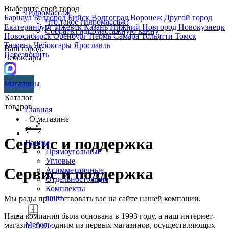
Выберите свой город
Гидромассаж
Барнаул
Белгород
Бийск
Волгоград
Воронеж
Другой город
Что такое гидромассаж?
Екатеринбург
Ижевск
Казань
Нижний Новгород
Новокузнецк
Собрать гидромассажную ванну
Новосибирск
Оренбург
Пермь
Самара
Тольятти
Томск
Тюмень
Чебоксары
Ярославль
Ваш город:
Перезвонить
Чебоксары
Магазины
Каталог
товаров
Главная
- О магазине
Сервис и поддержка
Ванны
Прямоугольные
Угловые
Сервис и поддержка
Асимметричные
Отдельностоящие
Комплекты
ванн
Мы рады приветствовать вас на сайте нашей компании.
Наша компания была основана в 1993 году, а наш интернет-
Мебель
магазин стал одним из первых магазинов, осуществляющих