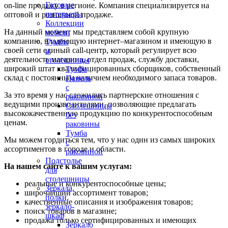
Готовые
on-line продажу в регионе. Компания специализируется на
интерьеры
оптовой и розничной продаже.
Коллекции
На данный момент мы представляем собой крупную
мебели
компанию, владеющую интернет–магазином и имеющую в
Тумбы
своей сети единый call-центр, который регулирует всю
и
деятельность магазина, отдел продаж, службу доставки,
столешницы
широкий штат квалифицированных сборщиков, собственный
Тумба
склад c постоянным наличием необходимого запаса товаров.
Панель
с
За это время у нас сложились партнерские отношения с
раковиной
ведущими производителями, позволяющие предлагать
Столешницы
высококачественную продукцию по конкурентоспособным
без
ценам.
раковины
Тумба
Мы можем гордиться тем, что у нас один из самых широких
с
ассортиментов в городе и области.
раковиной
Подстолье
На нашем сайте к вашим услугам:
для
столешницы
реальные и конкурентоспособные цены;
Зеркала,
широчайший ассортимент товаров;
полки,
качественные описания и изображения товаров;
зеркало-
поиск товаров в магазине;
шкаф
продажа только сертифицированных и имеющих
Зеркало