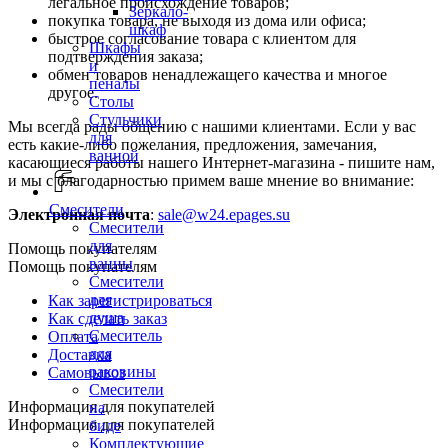
легальное происхождение товаров;
Зеркало-
покупка товара, не выходя из дома или офиса;
шкаф
быстрое согласование товара с клиентом для
Шкафы
подтверждения заказа;
и
обмен товаров ненадлежащего качества и многое
пеналы
другое.
Столы
Стульчики
Мы всегда рады общению с нашими клиентами. Если у вас
для
есть какие-либо пожелания, предложения, замечания,
ванной
касающиеся работы нашего Интернет-магазина - пишите нам,
и мы с благодарностью примем ваше мнение во внимание:
Смесители
Электронная почта
:
sale@w24.epages.su
Смесители
для
Помощь покупателям
ванны
Помощь покупателям
Смесители
для
Как зарегистрироваться
душа
Как сделать заказ
Смеситель
Оплата
для
Доставка
раковины
Самовывоз
Смесители
Информация для покупателей
на
Информация для покупателей
биде
Комплектующие