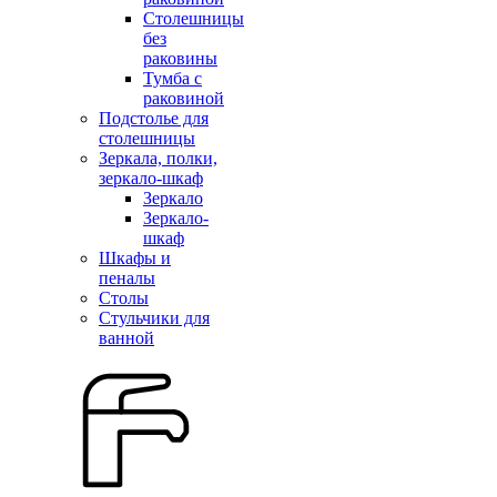
Столешницы
без
раковины
Тумба с
раковиной
Подстолье для
столешницы
Зеркала, полки,
зеркало-шкаф
Зеркало
Зеркало-
шкаф
Шкафы и
пеналы
Столы
Стульчики для
ванной