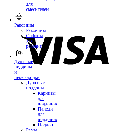
для
смесителей
Раковины
Раковины
Сифоны
для
раковин
Душевые
поддоны
и
перегородки
Душевые
поддоны
Карнизы
для
поддонов
Панели
для
поддонов
Поддоны
Рамы