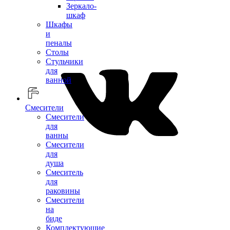
Зеркало-
шкаф
Шкафы
и
пеналы
Столы
Стульчики
для
ванной
Смесители
Смесители
для
ванны
Смесители
для
душа
Смеситель
для
раковины
Смесители
на
биде
Комплектующие