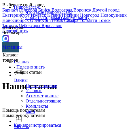
Выберите свой город
Гидромассаж
Барнаул
Белгород
Бийск
Волгоград
Воронеж
Другой город
Что такое гидромассаж?
Екатеринбург
Ижевск
Казань
Нижний Новгород
Новокузнецк
Собрать гидромассажную ванну
Новосибирск
Оренбург
Пермь
Самара
Тольятти
Томск
Тюмень
Чебоксары
Ярославль
Ваш город:
Перезвонить
Чебоксары
Магазины
Каталог
товаров
Главная
-
Полезно знать
- Наши статьи
Ванны
Наши статьи
Прямоугольные
Угловые
Асимметричные
Отдельностоящие
Комплекты
Помощь покупателям
ванн
Помощь покупателям
Как зарегистрироваться
Мебель