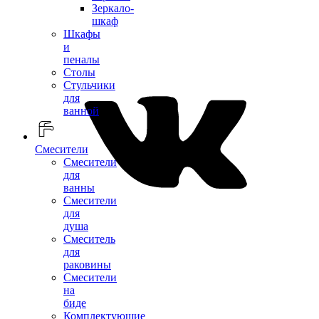
Зеркало-
шкаф
Шкафы
и
пеналы
Столы
Стульчики
для
ванной
Смесители
Смесители
для
ванны
Смесители
для
душа
Смеситель
для
раковины
Смесители
на
биде
Комплектующие