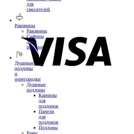
для
смесителей
Раковины
Раковины
Сифоны
для
раковин
Душевые
поддоны
и
перегородки
Душевые
поддоны
Карнизы
для
поддонов
Панели
для
поддонов
Поддоны
Рамы