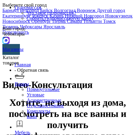
Выберите свой город
Гидромассаж
Барнаул
Белгород
Бийск
Волгоград
Воронеж
Другой город
Что такое гидромассаж?
Екатеринбург
Ижевск
Казань
Нижний Новгород
Новокузнецк
Собрать гидромассажную ванну
Новосибирск
Оренбург
Пермь
Самара
Тольятти
Томск
Тюмень
Чебоксары
Ярославль
Ваш город:
Перезвонить
Чебоксары
Магазины
Каталог
товаров
Главная
- Обратная связь
Видео-Консультация
Ванны
Прямоугольные
Угловые
Хотите, не выходя из дома,
Асимметричные
Отдельностоящие
посмотреть на все ванны и
Комплекты
ванн
получить
Мебель