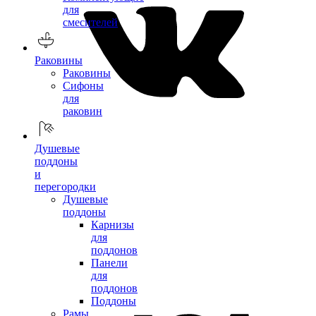
для
смесителей
Раковины
Раковины
Сифоны
для
раковин
Душевые
поддоны
и
перегородки
Душевые
поддоны
Карнизы
для
поддонов
Панели
для
поддонов
Поддоны
Рамы