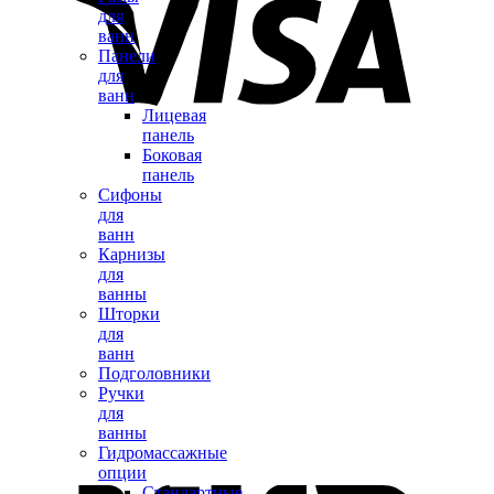
для
ванн
Панели
для
ванн
Лицевая
панель
Боковая
панель
Сифоны
для
ванн
Карнизы
для
ванны
Шторки
для
ванн
Подголовники
Ручки
для
ванны
Гидромассажные
опции
Стандартные