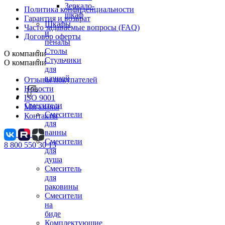
Зеркало-
Политика конфиденциальности
шкаф
Гарантия и возврат
Шкафы
Часто задаваемые вопросы (FAQ)
и
Договор оферты
пеналы
Столы
О компании
Стульчики
О компании
для
ванной
Отзывы покупателей
Новости
ISO 9001
Смесители
Магазины
Смесители
Контакты
для
ванны
Смесители
8 800 550 30 13
для
душа
Смеситель
для
раковины
Смесители
на
биде
Комплектующие