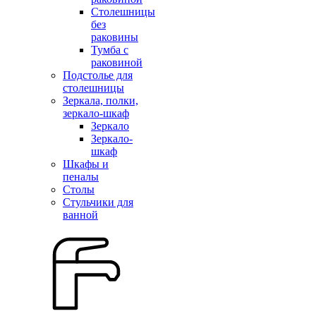
Столешницы
без
раковины
Тумба с
раковиной
Подстолье для
столешницы
Зеркала, полки,
зеркало-шкаф
Зеркало
Зеркало-
шкаф
Шкафы и
пеналы
Столы
Стульчики для
ванной