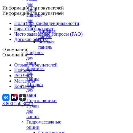
для
Информация для покупателей
ванн
Информация для покупателей
Панели
для
Политика конфиденциальности
ванн
Гарантия и возврат
Лицевая
Часто задаваемые вопросы (FAQ)
панель
Договор оферты
Боковая
панель
О компании
Сифоны
О компании
для
ванн
Отзывы покупателей
Карнизы
Новости
для
ISO 9001
ванны
Магазины
Шторки
Контакты
для
ванн
Подголовники
8 800 550 30 13
Ручки
для
ванны
Гидромассажные
опции
Стандартные