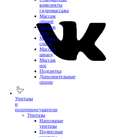
комплекты
гидромассажа
Массаж
общий
Массаж
тела
Массаж
спины
Массаж
шиацу
Массаж
ног
Подсветка
Дополнительные
опции
Унитазы
и
полотенцесушители
Унитазы
Напольные
унитазы
Подвесные