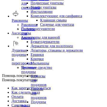
Подвесные унитазы
для
Умные унитазы
смесителей
Инсталляции
Комплектующие для санфаянса
Клавиши смыва
Раковины
Сиденье для унитаза
Раковины
Полотенцесушители
Сифоны
Аксессуары
для
Аксессуары для ванной
раковин
Бумагодержатели
Держатели для полотенец
Дозаторы, стаканы и держатели
Душевые
Ершики
поддоны
Крючки
и
Мыльницы
перегородки
Чистящее средство
Душевые
поддоны
Помощь покупателям
Карнизы
Помощь покупателям
для
поддонов
Как зарегистрироваться
Панели
Как сделать заказ
для
Оплата
поддонов
Доставка
Поддоны
Самовывоз
Рамы