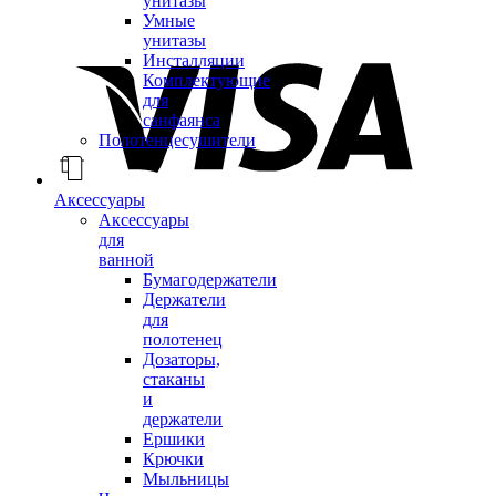
унитазы
Умные
унитазы
Инсталляции
Комплектующие
для
санфаянса
Полотенцесушители
Аксессуары
Аксессуары
для
ванной
Бумагодержатели
Держатели
для
полотенец
Дозаторы,
стаканы
и
держатели
Ершики
Крючки
Мыльницы