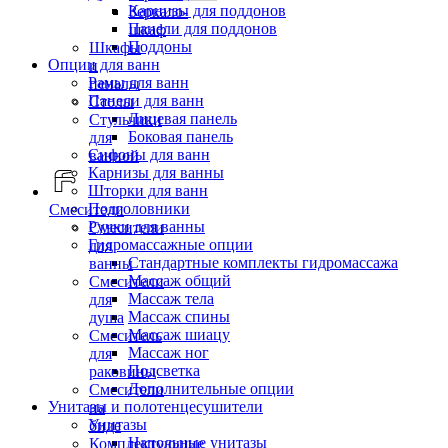
Карнизы для поддонов
Зеркало-
Панели для поддонов
шкаф
Поддоны
Шкафы
Опции для ванн
и
Рамы для ванн
пеналы
Панели для ванн
Столы
Лицевая панель
Стульчики
Боковая панель
для
Сифоны для ванн
ванной
Карнизы для ванны
Шторки для ванн
Подголовники
Смесители
Ручки для ванны
Смесители
Гидромассажные опции
для
Стандартные комплекты гидромассажа
ванны
Массаж общий
Смесители
Массаж тела
для
Массаж спины
душа
Массаж шиацу
Смеситель
Массаж ног
для
Подсветка
раковины
Дополнительные опции
Смесители
Унитазы и полотенцесушители
на
Унитазы
биде
Напольные унитазы
Комплектующие