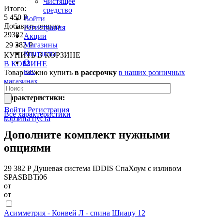
Чистящее
Итого:
средство
5 450 Р
Войти
Добавить опцию
Регистрация
29382
Акции
Магазины
29 382 Р
Контакты
КУПИТЬ
В КОРЗИНЕ
О
В КОРЗИНЕ
нас
Товар можно купить
в рассрочку
в наших розничных
магазинах
Характеристики:
Войти
Регистрация
Все характеристики
корзина пуста
Дополните комплект нужными
опциями
29 382 Р
Душевая система IDDIS СпаХоум с изливом
SPASBBTi06
от
от
Асимметрия - Конвей Л - спина Шиацу 12