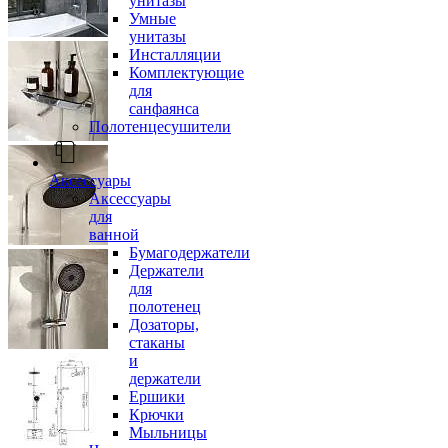
унитазы
Умные
унитазы
Инсталляции
Комплектующие
для
санфаянса
Полотенцесушители
Аксессуары
Аксессуары
для
ванной
Бумагодержатели
Держатели
для
полотенец
Дозаторы,
стаканы
и
держатели
Ершики
Крючки
Мыльницы