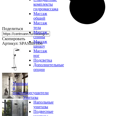
комплекты
гидромассажа
Массаж
общий
Массаж
тела
Поделиться
Массаж
спины
Скопировать
Массаж
Артикул: SPASBBTi06
шиацу
Массаж
ног
Подсветка
Дополнительные
опции
Унитазы
и
полотенцесушители
Унитазы
Напольные
унитазы
Подвесные