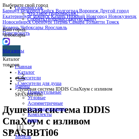
Выберите свой город
Гидромассаж
Барнаул
Белгород
Бийск
Волгоград
Воронеж
Другой город
Что такое гидромассаж?
Екатеринбург
Ижевск
Казань
Нижний Новгород
Новокузнецк
Собрать гидромассажную ванну
Новосибирск
Оренбург
Пермь
Самара
Тольятти
Томск
Тюмень
Чебоксары
Ярославль
Ваш город:
Перезвонить
Чебоксары
Магазины
Каталог
товаров
Главная
-
Каталог
-
Смесители
-
Смесители для душа
Ванны
- Душевая система IDDIS СпаХоум с изливом
Прямоугольные
SPASBBTi06
Угловые
Асимметричные
Душевая система IDDIS
Отдельностоящие
Комплекты
СпаХоум с изливом
ванн
SPASBBTi06
Мебель