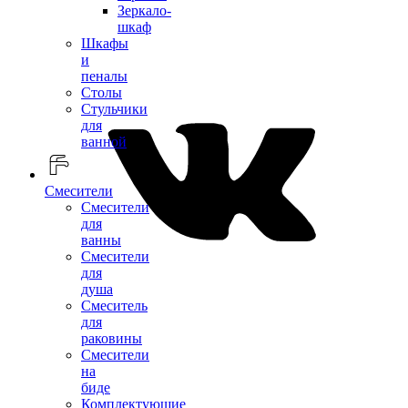
Зеркало-
шкаф
Шкафы
и
пеналы
Столы
Стульчики
для
ванной
Смесители
Смесители
для
ванны
Смесители
для
душа
Смеситель
для
раковины
Смесители
на
биде
Комплектующие