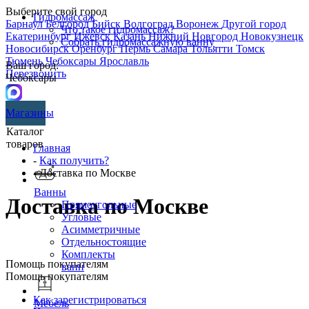
Выберите свой город
Гидромассаж
Барнаул
Белгород
Бийск
Волгоград
Воронеж
Другой город
Что такое гидромассаж?
Екатеринбург
Ижевск
Казань
Нижний Новгород
Новокузнецк
Собрать гидромассажную ванну
Новосибирск
Оренбург
Пермь
Самара
Тольятти
Томск
Тюмень
Чебоксары
Ярославль
Ваш город:
Перезвонить
Чебоксары
Магазины
Каталог
товаров
Главная
-
Как получить?
- Доставка по Москве
Ванны
Доставка по Москве
Прямоугольные
Угловые
Асимметричные
Отдельностоящие
Комплекты
Помощь покупателям
ванн
Помощь покупателям
Как зарегистрироваться
Мебель