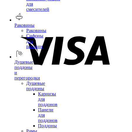
для
смесителей
Раковины
Раковины
Сифоны
для
раковин
Душевые
поддоны
и
перегородки
Душевые
поддоны
Карнизы
для
поддонов
Панели
для
поддонов
Поддоны
Рамы