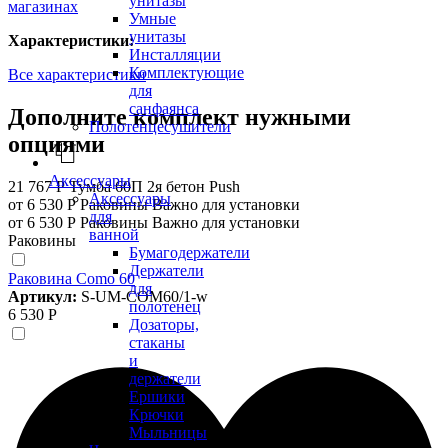
унитазы
магазинах
Умные
унитазы
Характеристики:
Инсталляции
Комплектующие
Все характеристики
для
санфаянса
Дополните комплект нужными
Полотенцесушители
опциями
Аксессуары
21 767 Р
Тумба 60П 2я бетон Push
Аксессуары
от 6 530 Р
Раковины
Важно для установки
для
от 6 530 Р
Раковины
Важно для установки
ванной
Раковины
Бумагодержатели
Держатели
Раковина Como 60
для
Артикул:
S-UM-COM60/1-w
полотенец
6 530 Р
Дозаторы,
стаканы
и
держатели
Ершики
Крючки
Мыльницы