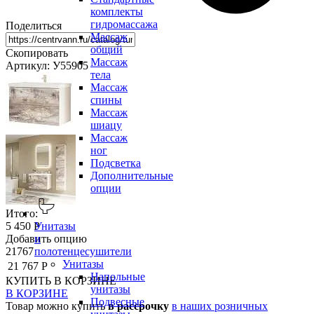
комплекты
гидромассажа
Поделиться
Массаж
общий
Скопировать
Массаж
Артикул: У55905
тела
Массаж
спины
Массаж
шиацу
Массаж
ног
Подсветка
Дополнительные
опции
Итого:
5 450 Р
Унитазы
Добавить опцию
и
21767
полотенцесушители
Унитазы
21 767 Р
Напольные
КУПИТЬ
В КОРЗИНЕ
унитазы
В КОРЗИНЕ
Подвесные
Товар можно купить
в рассрочку
в наших розничных