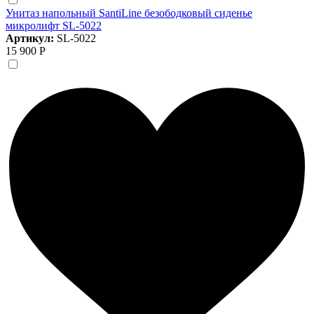
Унитаз напольный SantiLine безободковый сиденье
микролифт SL-5022
Артикул:
SL-5022
15 900 Р