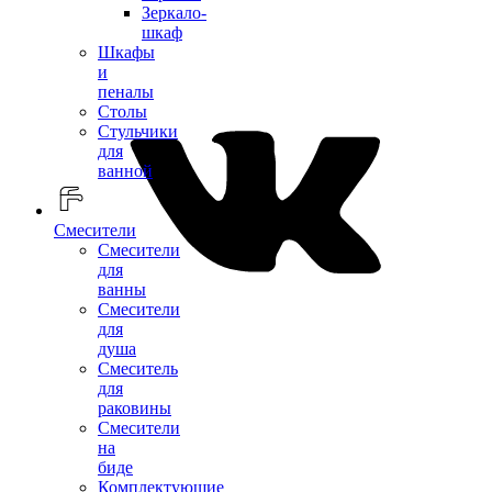
Зеркало-
шкаф
Шкафы
и
пеналы
Столы
Стульчики
для
ванной
Смесители
Смесители
для
ванны
Смесители
для
душа
Смеситель
для
раковины
Смесители
на
биде
Комплектующие