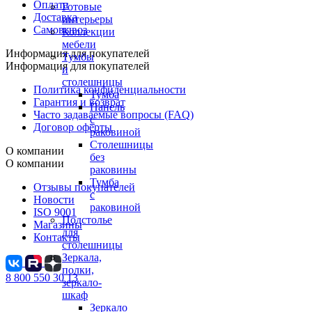
Оплата
Готовые
Доставка
интерьеры
Самовывоз
Коллекции
мебели
Информация для покупателей
Тумбы
Информация для покупателей
и
столешницы
Политика конфиденциальности
Тумба
Гарантия и возврат
Панель
Часто задаваемые вопросы (FAQ)
с
Договор оферты
раковиной
Столешницы
О компании
без
О компании
раковины
Тумба
Отзывы покупателей
с
Новости
раковиной
ISO 9001
Подстолье
Магазины
для
Контакты
столешницы
Зеркала,
полки,
8 800 550 30 13
зеркало-
шкаф
Зеркало