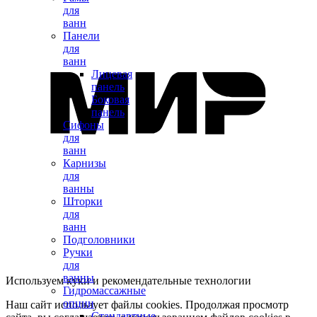
для
ванн
Панели
для
ванн
Лицевая
панель
Боковая
панель
Сифоны
для
ванн
Карнизы
для
ванны
Шторки
для
ванн
Подголовники
Ручки
для
ванны
Используем куки и рекомендательные технологии
Гидромассажные
опции
Наш сайт использует файлы cookies. Продолжая просмотр
Стандартные