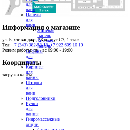
для
ванн
Панели
для
ванн
Информация о магазине
Лицевая
панель
ул. Бахчиванджи, 2Б корпус С3, 1 этаж
Боковая
Тел:
+7 (343) 382-58-18
,
+7 922 609 10 19
панель
Режим работы: пн - вс 09:00 - 19:00
Сифоны
для
Координаты
ванн
Карнизы
для
загрузка карты...
ванны
Шторки
для
ванн
Подголовники
Ручки
для
ванны
Гидромассажные
опции
Стандартные