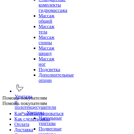
комплекты
гидромассажа
Массаж
общий
Массаж
тела
Массаж
спины
Массаж
шиацу
Массаж
ног
Подсветка
Дополнительные
опции
Унитазы
Помощь покупателям
и
Помощь покупателям
полотенцесушители
Унитазы
Как зарегистрироваться
Напольные
Как сделать заказ
унитазы
Оплата
Подвесные
Доставка