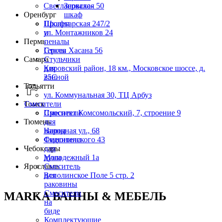
Светлановская 50
Зеркало-
Оренбург
шкаф
Пролетарская 247/2
Шкафы
ул. Монтажников 24
и
Пермь
пеналы
Героев Хасана 56
Столы
Самара
Стульчики
Кировский район, 18 км., Московское шоссе, д.
для
25С
ванной
Тольятти
ул. Коммунальная 30, ТЦ Арбуз
Томск
Смесители
Проспект Комсомольский, 7, строение 9
Смесители
Тюмень
для
Народная ул., 68
ванны
Федюнинского 43
Смесители
Чебоксары
для
Молодежный 1а
душа
Ярославль
Смеситель
Всполинское Поле 5 стр. 2
для
раковины
Смесители
MARKA ВАННЫ & МЕБЕЛЬ
на
биде
Комплектующие