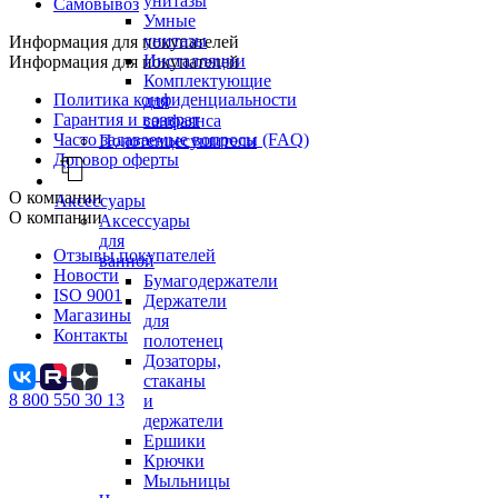
унитазы
Самовывоз
Умные
унитазы
Информация для покупателей
Инсталляции
Информация для покупателей
Комплектующие
Политика конфиденциальности
для
Гарантия и возврат
санфаянса
Часто задаваемые вопросы (FAQ)
Полотенцесушители
Договор оферты
О компании
Аксессуары
О компании
Аксессуары
для
Отзывы покупателей
ванной
Новости
Бумагодержатели
ISO 9001
Держатели
Магазины
для
Контакты
полотенец
Дозаторы,
стаканы
8 800 550 30 13
и
держатели
Ершики
Крючки
Мыльницы