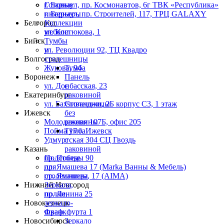
г. Барнаул, пр. Космонавтов, 6г ТВК «Республика»
Готовые
г. Барнаул, пр. Строителей, 117, ТРЦ GALAXY
интерьеры
Белгород
Коллекции
ул. Костюкова, 1
мебели
Бийск
Тумбы
ул. Революции 92, ТЦ Квадро
и
Волгоград
столешницы
Жукова, 94
Тумба
Воронеж
Панель
ул. Донбасская, 23
с
Екатеринбург
раковиной
ул. Бахчиванджи, 2Б корпус С3, 1 этаж
Столешницы
Ижевск
без
Молодежная 107Б, офис 205
раковины
Пойма 17 г. Ижевск
Тумба
Удмуртская 304 СЦ Гвоздь
с
Казань
раковиной
пр. Победы 90
Подстолье
пр. Ямашева 17 (Marka Ванны & Мебель)
для
пр. Ямашева, 17 (AIMA)
столешницы
Нижний Новгород
Зеркала,
пр. Ленина 25
полки,
Новокузнецк
зеркало-
Франкфурта 1
шкаф
Новосибирск
Зеркало