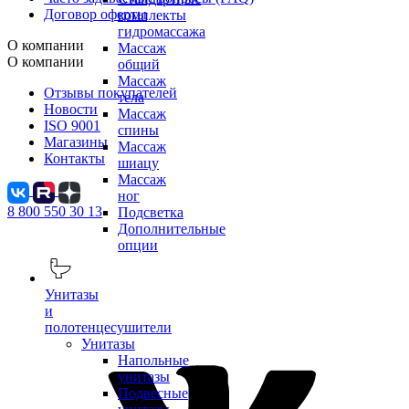
Договор оферты
комплекты
гидромассажа
О компании
Массаж
О компании
общий
Массаж
Отзывы покупателей
тела
Новости
Массаж
ISO 9001
спины
Магазины
Массаж
Контакты
шиацу
Массаж
ног
8 800 550 30 13
Подсветка
Дополнительные
опции
Унитазы
и
полотенцесушители
Унитазы
Напольные
унитазы
Подвесные