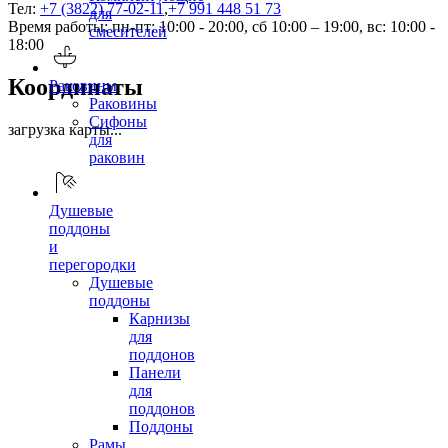
Тел:
+7 (3822) 77-02-11
,
+7 991 448 51 73
для
Время работы: пн-пт: 10:00 - 20:00, сб 10:00 – 19:00, вс: 10:00 -
смесителей
18:00
Координаты
Раковины
Раковины
Сифоны
загрузка карты...
для
раковин
Душевые
поддоны
и
перегородки
Душевые
поддоны
Карнизы
для
поддонов
Панели
для
поддонов
Поддоны
Рамы