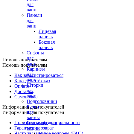
для
ванн
Панели
для
ванн
Лицевая
панель
Боковая
панель
Сифоны
для
Помощь покупателям
ванн
Помощь покупателям
Карнизы
для
Как зарегистрироваться
ванны
Как сделать заказ
Шторки
Оплата
для
Доставка
ванн
Самовывоз
Подголовники
Ручки
Информация для покупателей
для
Информация для покупателей
ванны
Политика конфиденциальности
Гидромассажные
Гарантия и возврат
опции
Часто задаваемые вопросы (FAQ)
Стандартные