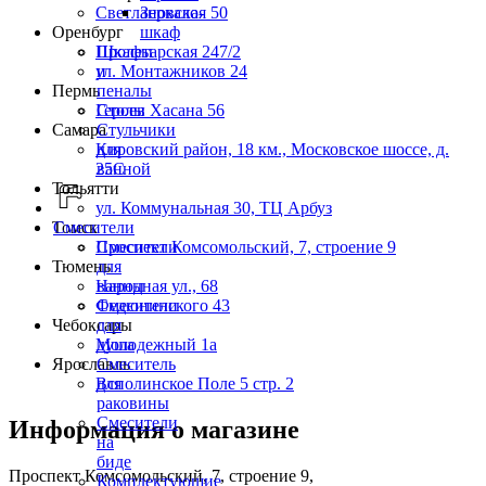
Светлановская 50
Зеркало-
Оренбург
шкаф
Пролетарская 247/2
Шкафы
ул. Монтажников 24
и
Пермь
пеналы
Героев Хасана 56
Столы
Самара
Стульчики
Кировский район, 18 км., Московское шоссе, д.
для
25С
ванной
Тольятти
ул. Коммунальная 30, ТЦ Арбуз
Томск
Смесители
Проспект Комсомольский, 7, строение 9
Смесители
Тюмень
для
Народная ул., 68
ванны
Федюнинского 43
Смесители
Чебоксары
для
Молодежный 1а
душа
Ярославль
Смеситель
Всполинское Поле 5 стр. 2
для
раковины
Смесители
Информация о магазине
на
биде
Проспект Комсомольский, 7, строение 9,
Комплектующие