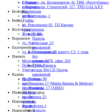
г. Барнаул, пр. Космонавтов, 6г ТВК «Республика»
Готовые
г. Барнаул, пр. Строителей, 117, ТРЦ GALAXY
интерьеры
Белгород
Коллекции
ул. Костюкова, 1
мебели
Бийск
Тумбы
ул. Революции 92, ТЦ Квадро
и
Волгоград
столешницы
Жукова, 94
Тумба
Воронеж
Панель
ул. Донбасская, 23
с
Екатеринбург
раковиной
ул. Бахчиванджи, 2Б корпус С3, 1 этаж
Столешницы
Ижевск
без
Молодежная 107Б, офис 205
раковины
Пойма 17 г. Ижевск
Тумба
Удмуртская 304 СЦ Гвоздь
с
Казань
раковиной
пр. Победы 90
Подстолье
пр. Ямашева 17 (Marka Ванны & Мебель)
для
пр. Ямашева, 17 (AIMA)
столешницы
Нижний Новгород
Зеркала,
пр. Ленина 25
полки,
Новокузнецк
зеркало-
Франкфурта 1
шкаф
Новосибирск
Зеркало