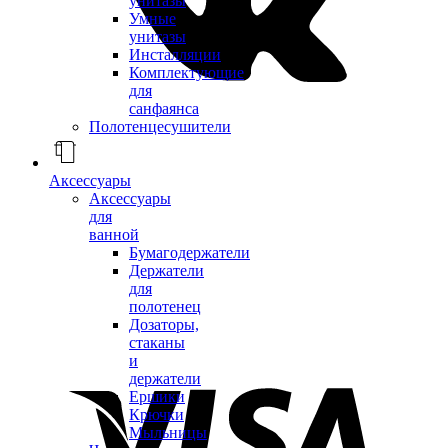
унитазы
Умные
унитазы
Инсталляции
Комплектующие
для
санфаянса
Полотенцесушители
Аксессуары
Аксессуары
для
ванной
Бумагодержатели
Держатели
для
полотенец
Дозаторы,
стаканы
и
держатели
Ершики
Крючки
Мыльницы