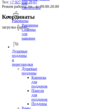
Тел:
+7 927 039 29 67
для
Режим работы: пн - вс 09.00-20.00
смесителей
Координаты
Раковины
Раковины
загрузка карты...
Сифоны
для
раковин
Душевые
поддоны
и
перегородки
Душевые
поддоны
Карнизы
для
поддонов
Панели
для
поддонов
Поддоны
Рамы