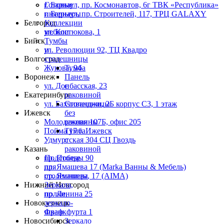
г. Барнаул, пр. Космонавтов, 6г ТВК «Республика»
Готовые
г. Барнаул, пр. Строителей, 117, ТРЦ GALAXY
интерьеры
Белгород
Коллекции
ул. Костюкова, 1
мебели
Бийск
Тумбы
ул. Революции 92, ТЦ Квадро
и
Волгоград
столешницы
Жукова, 94
Тумба
Воронеж
Панель
ул. Донбасская, 23
с
Екатеринбург
раковиной
ул. Бахчиванджи, 2Б корпус С3, 1 этаж
Столешницы
Ижевск
без
Молодежная 107Б, офис 205
раковины
Пойма 17 г. Ижевск
Тумба
Удмуртская 304 СЦ Гвоздь
с
Казань
раковиной
пр. Победы 90
Подстолье
пр. Ямашева 17 (Marka Ванны & Мебель)
для
пр. Ямашева, 17 (AIMA)
столешницы
Нижний Новгород
Зеркала,
пр. Ленина 25
полки,
Новокузнецк
зеркало-
Франкфурта 1
шкаф
Новосибирск
Зеркало