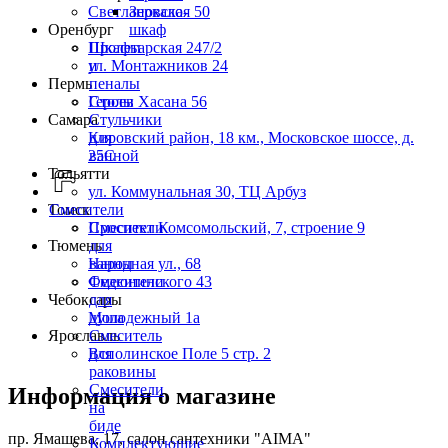
Светлановская 50
Зеркало-
Оренбург
шкаф
Пролетарская 247/2
Шкафы
ул. Монтажников 24
и
Пермь
пеналы
Героев Хасана 56
Столы
Самара
Стульчики
Кировский район, 18 км., Московское шоссе, д.
для
25С
ванной
Тольятти
ул. Коммунальная 30, ТЦ Арбуз
Томск
Смесители
Проспект Комсомольский, 7, строение 9
Смесители
Тюмень
для
Народная ул., 68
ванны
Федюнинского 43
Смесители
Чебоксары
для
Молодежный 1а
душа
Ярославль
Смеситель
Всполинское Поле 5 стр. 2
для
раковины
Смесители
Информация о магазине
на
биде
пр. Ямашева, 17, салон сантехники "AIMA"
Комплектующие