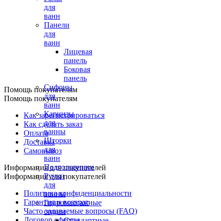
для
ванн
Панели
для
ванн
Лицевая
панель
Боковая
панель
Сифоны
Помощь покупателям
для
Помощь покупателям
ванн
Карнизы
Как зарегистрироваться
для
Как сделать заказ
ванны
Оплата
Шторки
Доставка
для
Самовывоз
ванн
Подголовники
Информация для покупателей
Ручки
Информация для покупателей
для
Политика конфиденциальности
ванны
Гарантия и возврат
Гидромассажные
Часто задаваемые вопросы (FAQ)
опции
Договор оферты
Стандартные