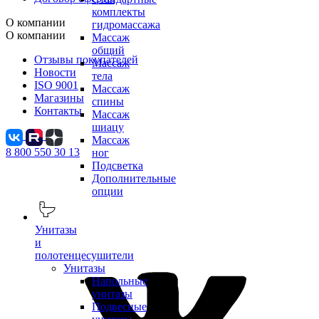
комплекты
О компании
гидромассажа
О компании
Массаж
общий
Отзывы покупателей
Массаж
Новости
тела
ISO 9001
Массаж
Магазины
спины
Контакты
Массаж
шиацу
Массаж
8 800 550 30 13
ног
Подсветка
Дополнительные
опции
Унитазы
и
полотенцесушители
Унитазы
Напольные
унитазы
Подвесные