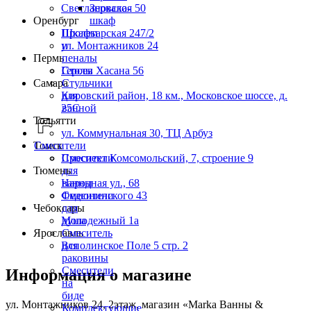
Светлановская 50
Зеркало-
Оренбург
шкаф
Пролетарская 247/2
Шкафы
ул. Монтажников 24
и
Пермь
пеналы
Героев Хасана 56
Столы
Самара
Стульчики
Кировский район, 18 км., Московское шоссе, д.
для
25С
ванной
Тольятти
ул. Коммунальная 30, ТЦ Арбуз
Томск
Смесители
Проспект Комсомольский, 7, строение 9
Смесители
Тюмень
для
Народная ул., 68
ванны
Федюнинского 43
Смесители
Чебоксары
для
Молодежный 1а
душа
Ярославль
Смеситель
Всполинское Поле 5 стр. 2
для
раковины
Смесители
Информация о магазине
на
биде
ул. Монтажников 24, 2этаж, магазин «Marka Ванны &
Комплектующие