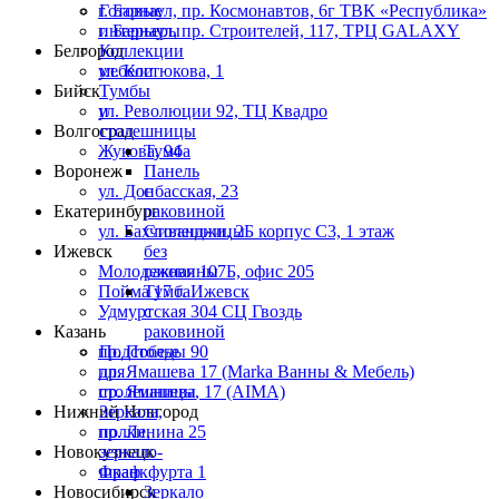
г. Барнаул, пр. Космонавтов, 6г ТВК «Республика»
Готовые
г. Барнаул, пр. Строителей, 117, ТРЦ GALAXY
интерьеры
Белгород
Коллекции
ул. Костюкова, 1
мебели
Бийск
Тумбы
ул. Революции 92, ТЦ Квадро
и
Волгоград
столешницы
Жукова, 94
Тумба
Воронеж
Панель
ул. Донбасская, 23
с
Екатеринбург
раковиной
ул. Бахчиванджи, 2Б корпус С3, 1 этаж
Столешницы
Ижевск
без
Молодежная 107Б, офис 205
раковины
Пойма 17 г. Ижевск
Тумба
Удмуртская 304 СЦ Гвоздь
с
Казань
раковиной
пр. Победы 90
Подстолье
пр. Ямашева 17 (Marka Ванны & Мебель)
для
пр. Ямашева, 17 (AIMA)
столешницы
Нижний Новгород
Зеркала,
пр. Ленина 25
полки,
Новокузнецк
зеркало-
Франкфурта 1
шкаф
Новосибирск
Зеркало