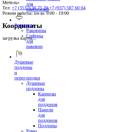
Мебель»
для
Тел:
+7 (3532) 30 75 20
,
+7 (937) 587 60 04
смесителей
Режим работы: пн-вс 9:00 - 19:00
Координаты
Раковины
Раковины
Сифоны
загрузка карты...
для
раковин
Душевые
поддоны
и
перегородки
Душевые
поддоны
Карнизы
для
поддонов
Панели
для
поддонов
Поддоны
Рамы