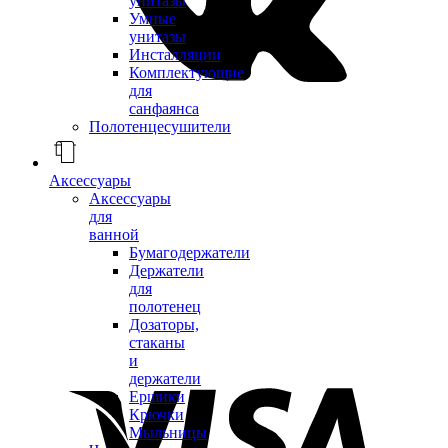
унитазы
Умные
унитазы
Инсталляции
Комплектующие
для
санфаянса
Полотенцесушители
Аксессуары
Аксессуары
для
ванной
Бумагодержатели
Держатели
для
полотенец
Дозаторы,
стаканы
и
держатели
Ершики
Крючки
Мыльницы