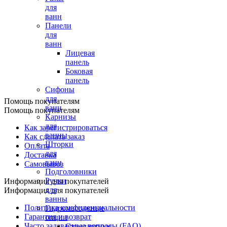
для
ванн
Панели
для
ванн
Лицевая
панель
Боковая
панель
Сифоны
для
Помощь покупателям
ванн
Помощь покупателям
Карнизы
для
Как зарегистрироваться
ванны
Как сделать заказ
Шторки
Оплата
для
Доставка
ванн
Самовывоз
Подголовники
Ручки
Информация для покупателей
для
Информация для покупателей
ванны
Политика конфиденциальности
Гидромассажные
Гарантия и возврат
опции
Часто задаваемые вопросы (FAQ)
Стандартные