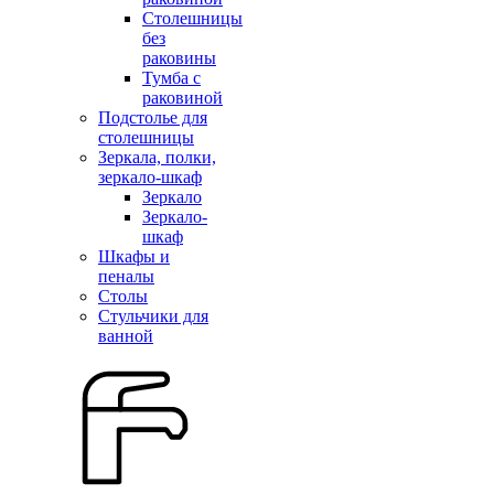
Столешницы
без
раковины
Тумба с
раковиной
Подстолье для
столешницы
Зеркала, полки,
зеркало-шкаф
Зеркало
Зеркало-
шкаф
Шкафы и
пеналы
Столы
Стульчики для
ванной