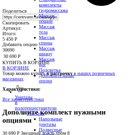
комплекты
гидромассажа
Поделиться
Массаж
общий
Скопировать
Массаж
Артикул:
тела
Итого:
Массаж
5 450 Р
спины
Добавить опцию
Массаж
30690
шиацу
30 690 Р
Массаж
КУПИТЬ
В КОРЗИНЕ
ног
В КОРЗИНЕ
Подсветка
Товар можно купить
в рассрочку
в наших розничных
Дополнительные
магазинах
опции
Характеристики:
Унитазы
Все характеристики
и
полотенцесушители
Дополните комплект нужными
Унитазы
опциями
Напольные
унитазы
Подвесные
30 690 Р
Звездный дождь хром 8