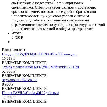
свет зеркала с подcветкой Tera и акриловых
светильников Orbe привнесет уютное и достаточно
яркое освещение, позволяющее удобно бриться или
наносить косметику. Душевой уголок с низким
поддоном Quadro и прозрачными стеклянными
ограждениями сделает зону водных процедур невесомой
и практически незаметной в общем пространстве.
Итого:
5 450 Р
Ваш комплект
Поддон КВАДРО/QUADRO 900х900 квадрат
10 513 Р
ВЫБРАТЬ
В КОМПЛЕКТЕ
Тумба с раковиной МОДУЛЬ М/Bumble 60Н 2я
52 830 Р
ВЫБРАТЬ
В КОМПЛЕКТЕ
Зеркало ТЕРА/Tera 50
8 960 Р
ВЫБРАТЬ
В КОМПЛЕКТЕ
Пенал ГАУЛА/Gaula 40Н 2д белый
17 900 Р
ВЫБРАТЬ
В КОМПЛЕКТЕ