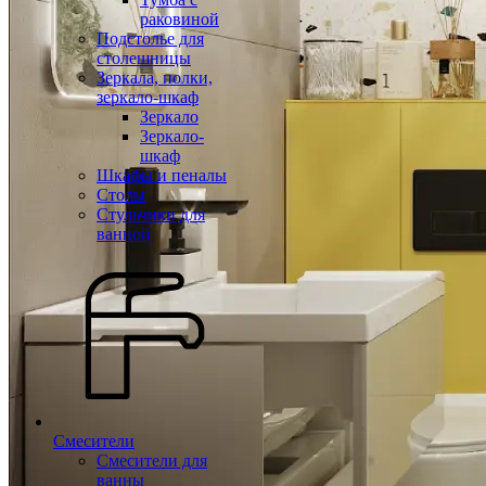
раковиной
Подстолье для
столешницы
Зеркала, полки,
зеркало-шкаф
Зеркало
Зеркало-
шкаф
Шкафы и пеналы
Столы
Стульчики для
ванной
Смесители
Смесители для
ванны