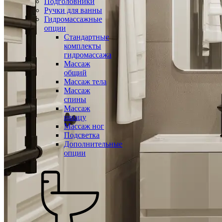
Подголовники
Ручки для ванны
Гидромассажные
опции
Стандартные
комплекты
гидромассажа
Массаж
общий
Массаж тела
Массаж
спины
Массаж
шиацу
Массаж ног
Подсветка
Дополнительные
опции