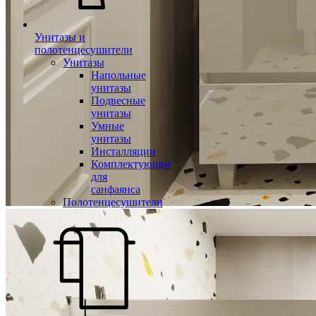
Унитазы и
полотенцесушители
Унитазы
Напольные
унитазы
Подвесные
унитазы
Умные
унитазы
Инсталляции
Комплектующие
для
санфаянса
Полотенцесушители