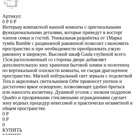
Артикул:
0 Р
0 Р
Интерьер компактной ванной комнаты с оригинальными
функциональными деталями, которые приведут в восторг
членов семьи и гостей. Уникальная разработка от 1Марка
тумба Bumble c раздвижной раковиной позволит сэкономить
пространство и при необходимости преобразовать узкую
раковину в широкую. Высокий шкаф Gaula глубиной всего
15см расположенный со стороны двери добавляет
дополнительную зону хранения бытовой химии и полотенец
по вертикальной плоскости комнаты, не съедая драгоценное
пространство. Мягкий нейтральный свет зеркала с подcветкой
Tera и акриловых светильников Orbe привнесет уютное и
достаточно яркое освещение, позволяющее удобно бриться
или наносить косметику. Душевой уголок с низким поддоном
Quadro и прозрачными стеклянными ограждениями сделает
зону водных процедур невесомой и практически незаметной в
общем пространстве.
0 Р
0 Р
0
КУПИТЬ