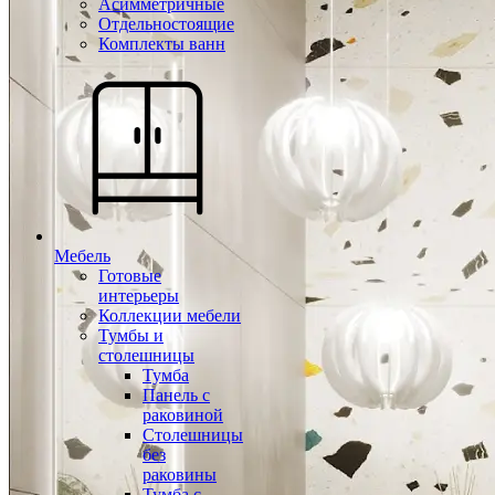
Асимметричные
Отдельностоящие
Комплекты ванн
Мебель
Готовые
интерьеры
Коллекции мебели
Тумбы и
столешницы
Тумба
Панель с
раковиной
Столешницы
без
раковины
Тумба с