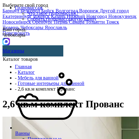
Выберите свой город
Гидромассаж
Барнаул
Белгород
Бийск
Волгоград
Воронеж
Другой город
Что такое гидромассаж?
Екатеринбург
Ижевск
Казань
Нижний Новгород
Новокузнецк
Собрать гидромассажную ванну
Новосибирск
Оренбург
Пермь
Самара
Тольятти
Томск
Тюмень
Чебоксары
Ярославль
Ваш город:
Перезвонить
Чебоксары
Магазины
Каталог товаров
Главная
-
Каталог
-
Мебель для ванной
-
Готовые интерьеры для ванной
- 2,6 кв.м комплект Прованс
2,6 кв.м комплект Прованс
Ванны
Прямоугольные