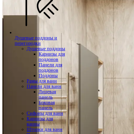
Душевые поддоны и
перегородки
Душевые поддоны
Карнизы для
поддонов
Панели для
поддонов
Поддоны
Рамы для ванн
Панели для ванн
Лицевая
панель
Боковая
панель
Сифоны для ванн
Карнизы для
ванны
Шторки для ванн