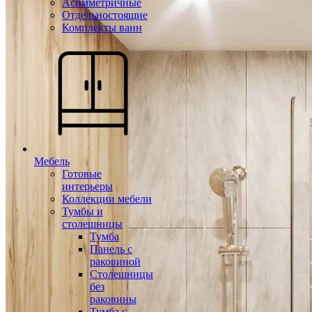
Асимметричные
Отдельностоящие
Комплекты ванн
Мебель
Готовые
интерьеры
Коллекции мебели
Тумбы и
столешницы
Тумба
Панель с
раковиной
Столешницы
без
раковины
Тумба с