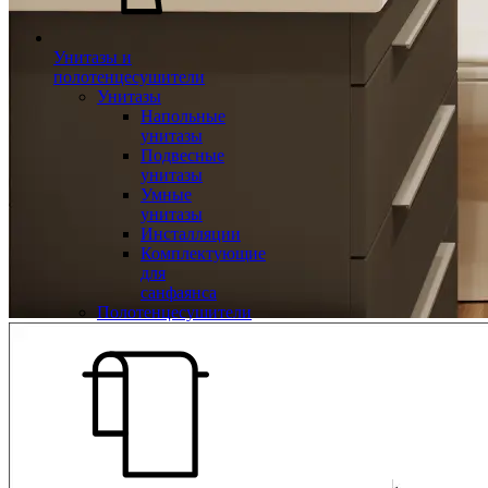
Унитазы и
полотенцесушители
Унитазы
Напольные
унитазы
Подвесные
унитазы
Умные
унитазы
Инсталляции
Комплектующие
для
санфаянса
Полотенцесушители