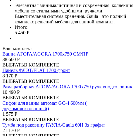
Элегантная минималистичная и современная коллекция
мебели со стильными удобными ручками.
Вместительная система хранения. Gaula - это полный
комплекс решений мебели для ванной комнаты.
Итого:
5 450 Р
Ваш комплект
Ванна АГОРА/AGORA 1700х750 СМ/ПР
38 660 Р
ВЫБРАТЬ
В КОМПЛЕКТЕ
Панель ФЛЭТ/FLAT 1700 фронт
8 170 Р
ВЫБРАТЬ
В КОМПЛЕКТЕ
Рама разборная АГОРА/AGORA 1700х750 ручка/подголовник
10 490 Р
ВЫБРАТЬ
В КОМПЛЕКТЕ
Сифон для ванны автомат GC-4 600мм (
доукомплектованный)
1 575 Р
ВЫБРАТЬ
В КОМПЛЕКТЕ
Тумба под раковину ГАУЛА/Gaula 60Н 3я графит
21 170 Р
ВЫБРАТЬ
В КОМПЛЕКТЕ