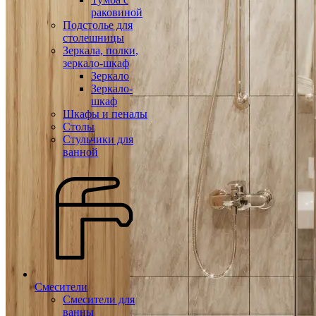
раковиной
Подстолье для
столешницы
Зеркала, полки,
зеркало-шкаф
Зеркало
Зеркало-
шкаф
Шкафы и пеналы
Столы
Стульчики для
ванной
Смесители
Смесители для
ванны