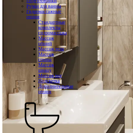
Подголовники
Ручки для ванны
Гидромассажные
опции
Стандартные
комплекты
гидромассажа
Массаж
общий
Массаж тела
Массаж
спины
Массаж
шиацу
Массаж ног
Подсветка
Дополнительные
опции