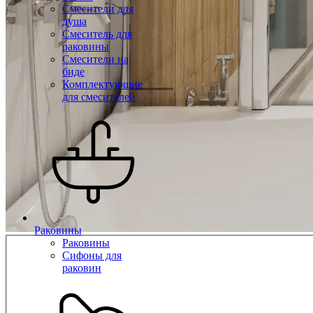
Смесители для
душа
Смеситель для
раковины
Смесители на
биде
Комплектующие
для смесителей
Раковины
Раковины
Сифоны для
раковин