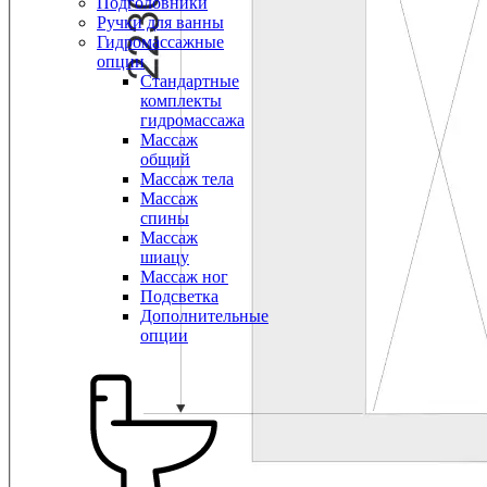
Подголовники
Ручки для ванны
Гидромассажные
опции
Стандартные
комплекты
гидромассажа
Массаж
общий
Массаж тела
Массаж
спины
Массаж
шиацу
Массаж ног
Подсветка
Дополнительные
опции