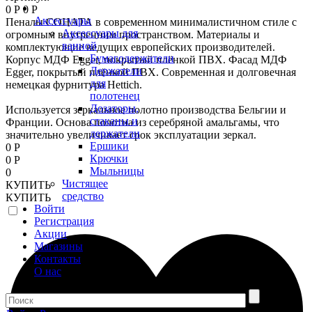
0 Р
0 Р
Аксессуары
Пеналы СОНАТА в современном минималистичном стиле с
Аксессуары для
огромным внутренним пространством. Материалы и
ванной
комплектующие ведущих европейских производителей.
Бумагодержатели
Корпус МДФ Egger, покрытый плёнкой ПВХ. Фасад МДФ
Держатели
Egger, покрытый плёнкой ПВХ. Современная и долговечная
для
немецкая фурнитура Hettich.
полотенец
Дозаторы,
Используется зеркальное полотно производства Бельгии и
стаканы и
Франции. Основа полотна из серебряной амальгамы, что
держатели
значительно увеличивает срок эксплуатации зеркал.
Ершики
0 Р
Крючки
0 Р
Мыльницы
0
Чистящее
КУПИТЬ
средство
КУПИТЬ
Войти
Регистрация
Акции
Магазины
Контакты
О нас