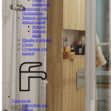
раковиной
Подстолье для
столешницы
Зеркала, полки,
зеркало-шкаф
Зеркало
Зеркало-
шкаф
Шкафы и пеналы
Столы
Стульчики для
ванной
Смесители
Смесители для
ванны