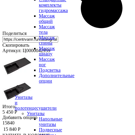
комплекты
гидромассажа
Массаж
общий
Массаж
тела
Поделиться
Массаж
спины
Скопировать
Массаж
Артикул: Ц0000042959
шиацу
Массаж
ног
Подсветка
Дополнительные
опции
Унитазы
и
Итого:
полотенцесушители
5 450 Р
Унитазы
Добавить опцию
Напольные
15840
унитазы
15 840 Р
Подвесные