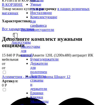
унитазы
КУПИТЬ
В КОРЗИНЕ
Умные
В КОРЗИНЕ
унитазы
Товар можно купить
в рассрочку
в наших розничных
Инсталляции
магазинах
Комплектующие
Характеристики:
для
санфаянса
Все характеристики
Полотенцесушители
Дополните комплект нужными
Аксессуары
опциями
Аксессуары
для
ванной
15 840 Р
Раковина Аванти 120L (1200х480) антрацит ИК
Бумагодержатели
мебельная
Держатели
от
для
от
полотенец
Дозаторы,
Асимметрия - Конвей Л - спина Шиацу 12
стаканы
Артикул:
и
0 Р
держатели
Ершики
Крючки
Мыльницы