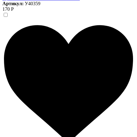
Артикул:
У40359
170 Р