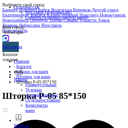
Выберите свой город
Гидромассаж
Барнаул
Белгород
Бийск
Волгоград
Воронеж
Другой город
Что такое гидромассаж?
Екатеринбург
Ижевск
Казань
Нижний Новгород
Новокузнецк
Собрать гидромассажную ванну
Новосибирск
Оренбург
Пермь
Самара
Тольятти
Томск
Тюмень
Чебоксары
Ярославль
Ваш город:
Перезвонить
Чебоксары
Магазины
Каталог
товаров
Главная
-
Каталог
-
Опции для ванн
-
Шторки для ванн
Ванны
- Шторка P-05 85*150
Прямоугольные
Угловые
Шторка P-05 85*150
Асимметричные
Отдельностоящие
Комплекты
ванн
Мебель