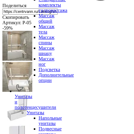
комплекты
Поделиться
гидромассажа
Массаж
Скопировать
общий
Артикул: P-05
Массаж
-59
%
тела
Массаж
спины
Массаж
шиацу
Массаж
ног
Подсветка
Дополнительные
опции
Унитазы
и
полотенцесушители
Унитазы
Напольные
унитазы
Подвесные