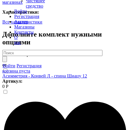
Чистящее
магазинах
средство
Войти
Характеристики:
Регистрация
Акции
Все характеристики
Магазины
Контакты
Дополните комплект нужными
О
опциями
нас
7 408 Р
Шторка P-05 85*150
от
от
Войти
Регистрация
корзина пуста
Асимметрия - Конвей Л - спина Шиацу 12
Артикул:
0 Р