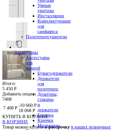
унитазы
Умные
унитазы
Инсталляции
Комплектующие
для
санфаянса
Полотенцесушители
Аксессуары
Аксессуары
для
ванной
Бумагодержатели
Держатели
Итого:
для
5 450 Р
полотенец
Добавить опцию
Дозаторы,
7408
стаканы
и
-10 660 Р
7 408 Р
держатели
18 068 Р
Ершики
КУПИТЬ
В КОРЗИНЕ
Крючки
В КОРЗИНЕ
Мыльницы
Товар можно купить
в рассрочку
в наших розничных