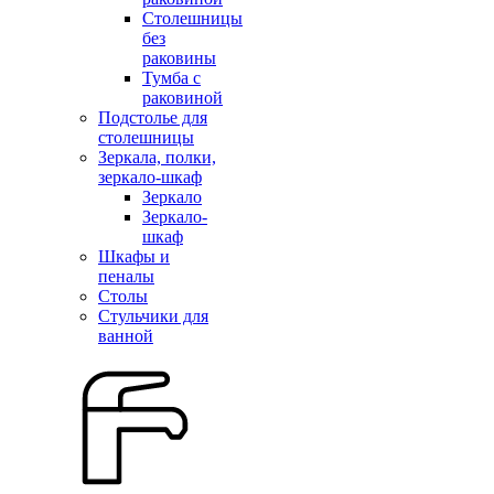
Столешницы
без
раковины
Тумба с
раковиной
Подстолье для
столешницы
Зеркала, полки,
зеркало-шкаф
Зеркало
Зеркало-
шкаф
Шкафы и
пеналы
Столы
Стульчики для
ванной