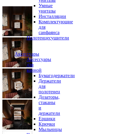
унитазы
Умные
унитазы
Инсталляции
Комплектующие
для
санфаянса
Полотенцесушители
Аксессуары
Аксессуары
для
ванной
Бумагодержатели
Держатели
для
полотенец
Дозаторы,
стаканы
и
держатели
Ершики
Крючки
Мыльницы