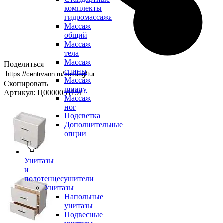
комплекты
гидромассажа
Массаж
общий
Массаж
тела
Массаж
Поделиться
спины
Массаж
Скопировать
шиацу
Артикул: Ц0000051157
Массаж
ног
Подсветка
Дополнительные
опции
Унитазы
и
полотенцесушители
Унитазы
Напольные
унитазы
Подвесные