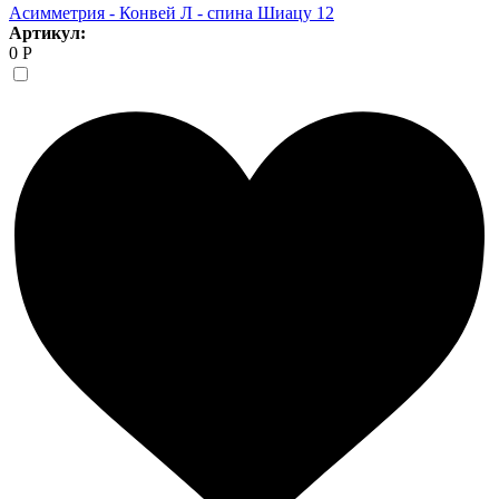
Асимметрия - Конвей Л - спина Шиацу 12
Артикул:
0 Р