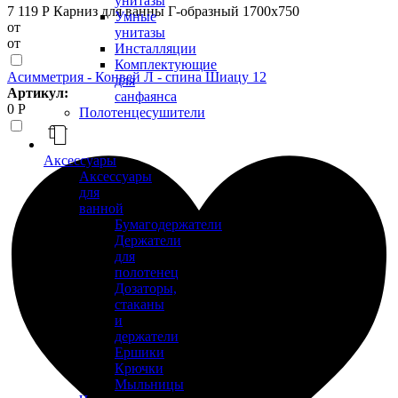
унитазы
7 119 Р
Карниз для ванны Г-образный 1700х750
Умные
от
унитазы
от
Инсталляции
Комплектующие
Асимметрия - Конвей Л - спина Шиацу 12
для
Артикул:
санфаянса
0 Р
Полотенцесушители
Аксессуары
Аксессуары
для
ванной
Бумагодержатели
Держатели
для
полотенец
Дозаторы,
стаканы
и
держатели
Ершики
Крючки
Мыльницы