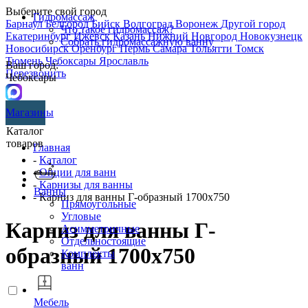
Выберите свой город
Гидромассаж
Барнаул
Белгород
Бийск
Волгоград
Воронеж
Другой город
Что такое гидромассаж?
Екатеринбург
Ижевск
Казань
Нижний Новгород
Новокузнецк
Собрать гидромассажную ванну
Новосибирск
Оренбург
Пермь
Самара
Тольятти
Томск
Тюмень
Чебоксары
Ярославль
Ваш город:
Перезвонить
Чебоксары
Магазины
Каталог
товаров
Главная
-
Каталог
-
Опции для ванн
-
Карнизы для ванны
Ванны
- Карниз для ванны Г-образный 1700х750
Прямоугольные
Угловые
Карниз для ванны Г-
Асимметричные
Отдельностоящие
образный 1700х750
Комплекты
ванн
Мебель