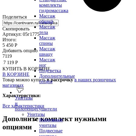
комплекты
гидромассажа
Массаж
Поделиться
общий
Массаж
Скопировать
тела
Артикул: 05г1775
Массаж
Итого:
спины
5 450 Р
Массаж
Добавить опцию
шиацу
7119
Массаж
7 119 Р
ног
КУПИТЬ
В КОРЗИНЕ
Подсветка
В КОРЗИНЕ
Дополнительные
Товар можно купить
в рассрочку
в наших розничных
опции
магазинах
Характеристики:
Унитазы
и
Все характеристики
полотенцесушители
Унитазы
Дополните комплект нужными
Напольные
унитазы
опциями
Подвесные