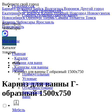
Выберите свой город
Гидромассаж
Барнаул
Белгород
Бийск
Волгоград
Воронеж
Другой город
Что такое гидромассаж?
Екатеринбург
Ижевск
Казань
Нижний Новгород
Новокузнецк
Собрать гидромассажную ванну
Новосибирск
Оренбург
Пермь
Самара
Тольятти
Томск
Тюмень
Чебоксары
Ярославль
Ваш город:
Перезвонить
Чебоксары
Магазины
Каталог
товаров
Главная
-
Каталог
-
Опции для ванн
-
Карнизы для ванны
Ванны
- Карниз для ванны Г-образный 1500х750
Прямоугольные
Угловые
Карниз для ванны Г-
Асимметричные
Отдельностоящие
образный 1500х750
Комплекты
ванн
Мебель