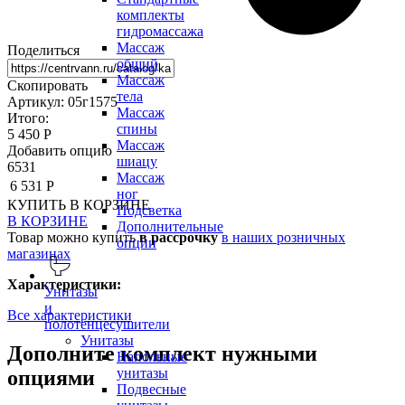
комплекты
гидромассажа
Массаж
Поделиться
общий
Массаж
Скопировать
тела
Артикул: 05г1575
Массаж
Итого:
спины
5 450 Р
Массаж
Добавить опцию
шиацу
6531
Массаж
6 531 Р
ног
КУПИТЬ
В КОРЗИНЕ
Подсветка
В КОРЗИНЕ
Дополнительные
Товар можно купить
в рассрочку
в наших розничных
опции
магазинах
Характеристики:
Унитазы
и
Все характеристики
полотенцесушители
Унитазы
Дополните комплект нужными
Напольные
унитазы
опциями
Подвесные