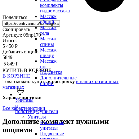
комплекты
гидромассажа
Массаж
Поделиться
общий
Массаж
Скопировать
тела
Артикул: 05пр170
Массаж
Итого:
спины
5 450 Р
Массаж
Добавить опцию
шиацу
5849
Массаж
5 849 Р
ног
КУПИТЬ
В КОРЗИНЕ
Подсветка
В КОРЗИНЕ
Дополнительные
Товар можно купить
в рассрочку
в наших розничных
опции
магазинах
Характеристики:
Унитазы
и
Все характеристики
полотенцесушители
Унитазы
Дополните комплект нужными
Напольные
унитазы
опциями
Подвесные