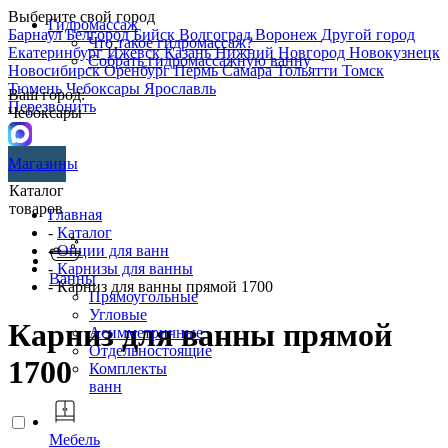
Выберите свой город
Гидромассаж
Барнаул
Белгород
Бийск
Волгоград
Воронеж
Другой город
Что такое гидромассаж?
Екатеринбург
Ижевск
Казань
Нижний Новгород
Новокузнецк
Собрать гидромассажную ванну
Новосибирск
Оренбург
Пермь
Самара
Тольятти
Томск
Тюмень
Чебоксары
Ярославль
Ваш город:
Перезвонить
Чебоксары
Магазины
Каталог
товаров
Главная
-
Каталог
-
Опции для ванн
-
Карнизы для ванны
Ванны
- Карниз для ванны прямой 1700
Прямоугольные
Угловые
Карниз для ванны прямой
Асимметричные
Отдельностоящие
1700
Комплекты
ванн
Мебель