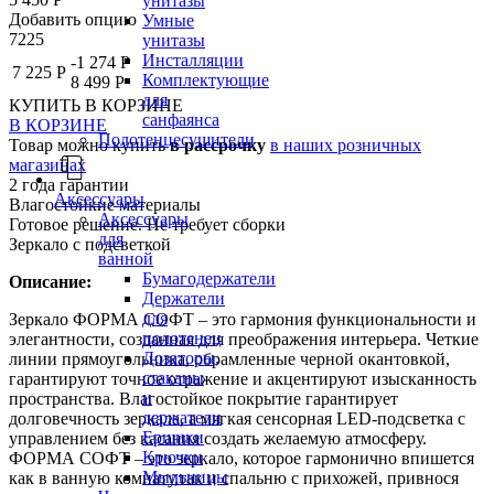
унитазы
Добавить опцию
Умные
7225
унитазы
Инсталляции
-1 274 Р
7 225 Р
Комплектующие
8 499 Р
для
КУПИТЬ
В КОРЗИНЕ
санфаянса
В КОРЗИНЕ
Полотенцесушители
Товар можно купить
в рассрочку
в наших розничных
магазинах
2 года гарантии
Аксессуары
Влагостойкие материалы
Аксессуары
Готовое решение. Не требует сборки
для
Зеркало с подсветкой
ванной
Бумагодержатели
Описание:
Держатели
для
Зеркало ФОРМА СОФТ – это гармония функциональности и
полотенец
элегантности, созданная для преображения интерьера. Четкие
Дозаторы,
линии прямоугольника, обрамленные черной окантовкой,
стаканы
гарантируют точное отражение и акцентируют изысканность
и
пространства. Влагостойкое покрытие гарантирует
держатели
долговечность зеркала, а мягкая сенсорная LED-подсветка с
Ершики
управлением без касания создать желаемую атмосферу.
Крючки
ФОРМА СОФТ – это зеркало, которое гармонично впишется
Мыльницы
как в ванную комнату,так и спальню с прихожей, привнося