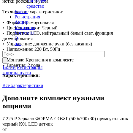
Чистящее
нотки роскоши и уюта.
средство
Войти
Технические характеристики:
Регистрация
Акции
• Форма: Прямоугольная
Магазины
• Цвет окантовки: Черный
Контакты
• Подсветка: LED, нейтральный белый свет, функция
О
диммирования
нас
• Управление: движение руки (без касания)
• Напряжение: 220 Вт, 50Гц
• Ресурс подсветки: 10 000 часов
• Монтаж: Крепления в комплекте
• Гарантия: 2 года
Войти
Регистрация
корзина пуста
Характеристики:
Все характеристики
Дополните комплект нужными
опциями
7 225 Р
Зеркало ФОРМА СОФТ (500х700х30) прямоугольник
черный К01 LED датчик
от