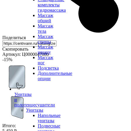
комплекты
гидромассажа
Массаж
общий
Массаж
тела
Массаж
Поделиться
спины
Массаж
Скопировать
шиацу
Артикул: Ц0000047080
Массаж
-15
%
ног
Подсветка
Дополнительные
опции
Унитазы
и
полотенцесушители
Унитазы
Напольные
унитазы
Итого:
Подвесные
5 450 Р