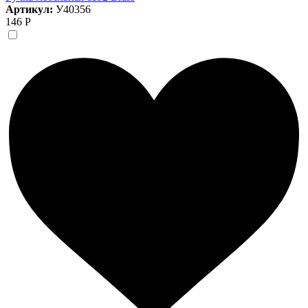
Артикул:
У40356
146 Р