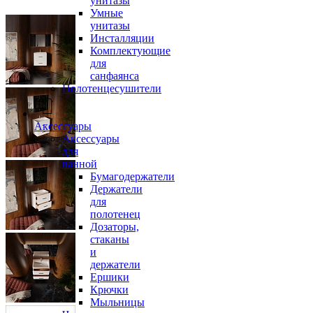
унитазы
Умные
унитазы
Инсталляции
Комплектующие
для
санфаянса
Полотенцесушители
Аксессуары
Аксессуары
для
ванной
Бумагодержатели
Держатели
для
полотенец
Дозаторы,
стаканы
и
держатели
Ершики
Крючки
Мыльницы