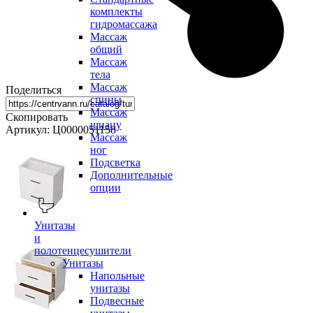
комплекты
гидромассажа
Массаж
общий
Массаж
тела
Массаж
Поделиться
спины
Массаж
Скопировать
шиацу
Артикул: Ц0000051158
Массаж
ног
Подсветка
Дополнительные
опции
Унитазы
и
полотенцесушители
Унитазы
Напольные
унитазы
Подвесные