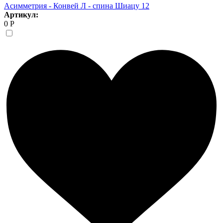
Асимметрия - Конвей Л - спина Шиацу 12
Артикул:
0 Р